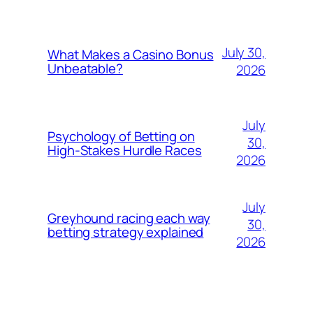
July 30,
What Makes a Casino Bonus
Unbeatable?
2026
July
Psychology of Betting on
30,
High-Stakes Hurdle Races
2026
July
Greyhound racing each way
30,
betting strategy explained
2026